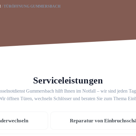
H
TÜRÖFFNUNG GUMMERSBACH
Serviceleistungen
sselnotdienst Gummersbach hilft Ihnen im Notfall – wir sind jeden Ta
 Wir öffnen Türen, wechseln Schlösser und beraten Sie zum Thema Ein
nderwechseln
Reparatur von Einbruchssch