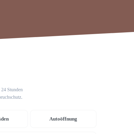
g 24 Stunden
bruchschutz.
äden
Autoöffnung